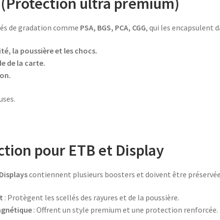
(Protection ultra premium)
étés de gradation comme
PSA, BGS, PCA, CGG
, qui les encapsulent d
é, la poussière et les chocs.
 de la carte.
ion.
uses.
ction pour ETB et Display
 Displays
contiennent plusieurs boosters et doivent être préservées
t
: Protègent les scellés des rayures et de la poussière.
magnétique
: Offrent un style premium et une protection renforcée.