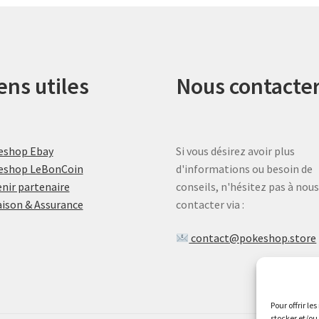
ens utiles
Nous contacte
eshop Ebay
Si vous désirez avoir plus
eshop LeBonCoin
d'informations ou besoin de
nir partenaire
conseils, n'hésitez pas à nou
aison & Assurance
contacter via :
contact@pokeshop.store
Pour offrir le
stocker et/ou