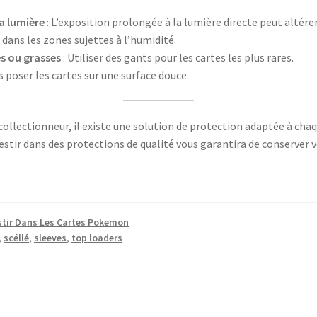
la lumière
: L’exposition prolongée à la lumière directe peut altérer
l dans les zones sujettes à l’humidité.
s ou grasses
: Utiliser des gants pour les cartes les plus rares.
s poser les cartes sur une surface douce.
ollectionneur, il existe une solution de protection adaptée à chaq
stir dans des protections de qualité vous garantira de conserver v
estir Dans Les Cartes Pokemon
,
scéllé
,
sleeves
,
top loaders