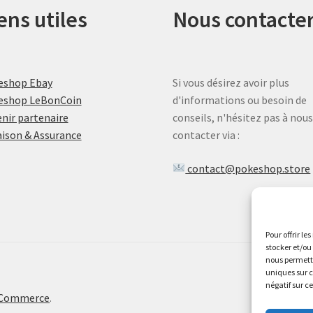
ens utiles
Nous contacte
eshop Ebay
Si vous désirez avoir plus
eshop LeBonCoin
d'informations ou besoin de
nir partenaire
conseils, n'hésitez pas à nou
aison & Assurance
contacter via :
contact@pokeshop.store
Pour offrir le
stocker et/ou
nous permettr
uniques sur c
négatif sur c
oCommerce
.