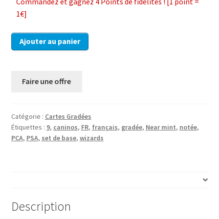
Commandez et gagnez 4 Points de fidélités ! [1 point =
1€]
quantité
Ajouter au panier
de
Carte
Pokemon
Faire une offre
Caninos
28/102
Set
Catégorie :
Cartes Gradées
De
Étiquettes :
9
,
caninos
,
FR
,
français
,
gradée
,
Near mint
,
notée
,
Base
PCA
,
PSA
,
set de base
,
wizards
-
Wizards
FR
CGG
9
Description
(PCA,PSA)