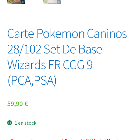
Carte Pokemon Caninos
28/102 Set De Base –
Wizards FR CGG 9
(PCA,PSA)
59,90
€
1 en stock