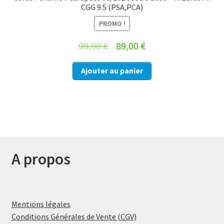
CGG 9.5 (PSA,PCA)
PROMO !
Le
Le
99,90
€
89,00
€
prix
prix
Ajouter au panier
initial
actuel
était :
est :
99,90 €.
89,00 €.
A propos
Mentions légales
Conditions Générales de Vente (CGV)