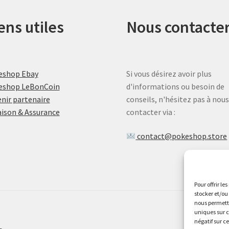
ens utiles
Nous contacte
eshop Ebay
Si vous désirez avoir plus
eshop LeBonCoin
d'informations ou besoin de
nir partenaire
conseils, n'hésitez pas à nou
aison & Assurance
contacter via :
contact@pokeshop.store
Pour offrir le
stocker et/ou
nous permettr
uniques sur c
négatif sur c